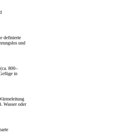
d
e definierte
ührungslos und
 (ca. 800–
 Gefüge in
 Wärmeleitung
B. Wasser oder
harte