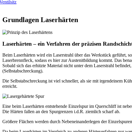
Ventilsitz
Grundlagen Laserhärten
Laserhärten – ein Verfahren der präzisen Randschic
Beim Laserhärten wird ein Laserstrahl über das Werkstück geführt, sod
Laserbrennfleck, sodass es hier zur Austenitbildung kommt. Das bena
Sobald sich das erhitzte Material nicht unter dem Laserstrahl befindet
(Selbstabschreckung).
Die Selbstabschreckung ist viel schneller, als sie mit irgendeinem K
erreicht.
Eine beim Laserhärten entstehende Einzelspur im Querschliff ist neben
Die Härten fallen an den Spurgrenzen i.d.R. ziemlich scharf ab.
Größere Flächen werden durch Nebeneinanderlegen der Einzelspuren r
Da beim Laserhärten im Vergleich zu anderen Härteverfahren nur wen