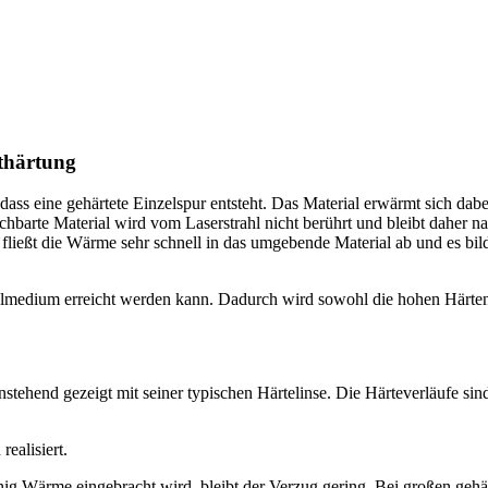
hthärtung
ass eine gehärtete Einzelspur entsteht. Das Material erwärmt sich dabe
chbarte Material wird vom Laserstrahl nicht berührt und bleibt daher 
, fließt die Wärme sehr schnell in das umgebende Material ab und es bild
ühlmedium erreicht werden kann. Dadurch wird sowohl die hohen Härten 
stehend gezeigt mit seiner typischen Härtelinse. Die Härteverläufe sind
ealisiert.
ig Wärme eingebracht wird, bleibt der Verzug gering. Bei großen gehär