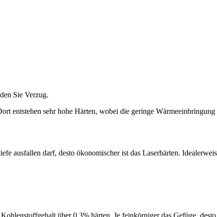
iden Sie Verzug.
. Dort entstehen sehr hohe Härten, wobei die geringe Wärmeeinbringung
iefe ausfallen darf, desto ökonomischer ist das Laserhärten. Idealerwei
 Kohlenstoffgehalt über 0,3% härten. Je feinkörniger das Gefüge, desto 