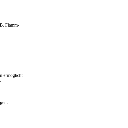
. B. Flamm-
n ermöglicht
.
igen: