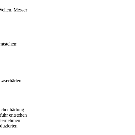
Wellen, Messer
ntstehen:
Laserhärten
lächenhärtung
fuhr entstehen
Unternehmen
eduzierten