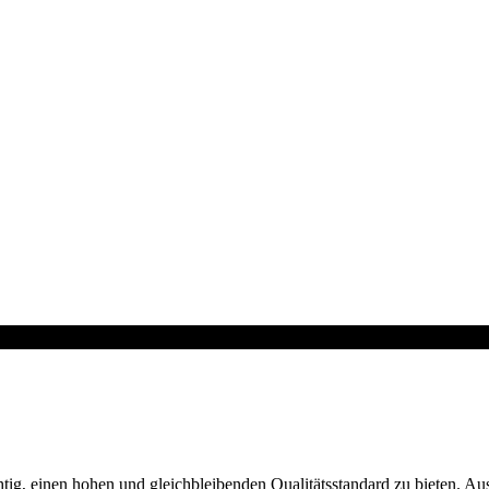
ichtig, einen hohen und gleichbleibenden Qualitätsstandard zu bieten.