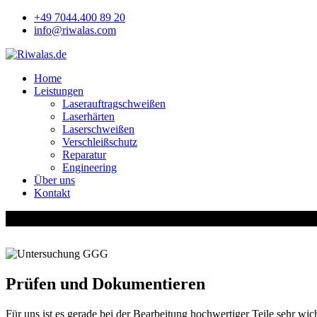
+49 7044.400 89 20
info@riwalas.com
Home
Leistungen
Laserauftragschweißen
Laserhärten
Laserschweißen
Verschleißschutz
Reparatur
Engineering
Über uns
Kontakt
Qualitätsmanagement
Prüfen und Dokumentieren
Für uns ist es gerade bei der Bearbeitung hochwertiger Teile sehr w